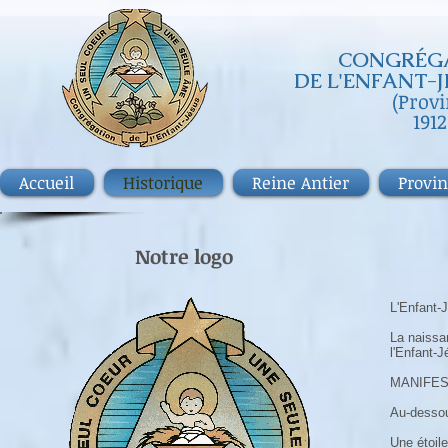
CONGRÉGA
DE
L'ENFANT-J
(Prov
1912
Accueil
Historique
Reine Antier
Provi
Notre logo
L'Enfant-
La naissa
l'Enfant-J
MANIFES
Au-dessou
Une étoile