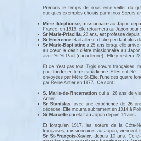
Prenons le temps de nous émerveiller du gra
quelques exemples choisis parmi nos Sœurs arr
Mère Ildephonse
, missionnaire au Japon depu
France, en 1919, elle retournera au Japon pour 
Sr Marie-Priscilla
, 22 ans, est professe depui
Sr Emérence
était allée en Italie pendant plus d
Sr Marie-Baptistine
a 25 ans lorsqu’elle arr
au cœur le désir d’être missionnaire au Japon
avec Sr St-Paul (canadienne) . Elle y restera 22
Et ce n’est pas tout! Trois sœurs françaises,
pour fonder en terre canadienne. Elles ont été
envoyées par Mère St-Elie, l’une des quatre fo
par Reine Antier en 1877. Ce sont :
S. Marie-de-l’Incarnation
qui a 26 ans de vie 
Antier.
Sr Stanislas
, avec une expérience de 26 ans
décédée. Elle mourra subitement en 1914 à Po
Sr Marcelle
qui était au Japon depuis 14 ans.
Et lorsqu’en 1917, les sœurs de la Côte-N
françaises, missionnaires au Japon, viennent l
Sr St-François-Xavier
, depuis 10 ans. Celle