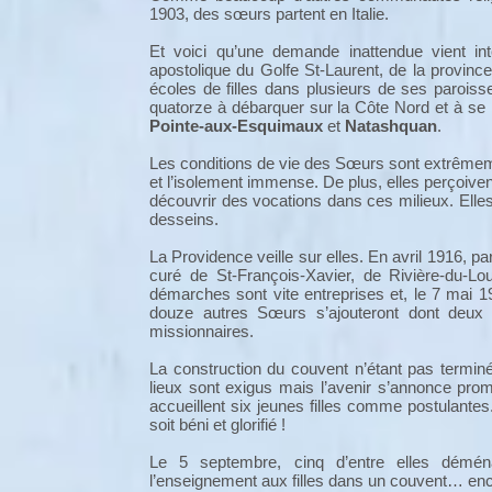
1903, des sœurs partent en Italie.
Et voici qu’une demande inattendue vient i
apostolique du Golfe St-Laurent, de la provin
écoles de filles dans plusieurs de ses paroiss
quatorze à débarquer sur la Côte Nord et à se 
Pointe-aux-Esquimaux
et
Natashquan
.
Les conditions de vie des Sœurs sont extrêmemen
et l’isolement immense. De plus, elles perçoivent 
découvrir des vocations dans ces milieux. Elles
desseins.
La Providence veille sur elles. En avril 1916, pa
curé de St-François-Xavier, de Rivière-du-Lo
démarches sont vite entreprises et, le 7 mai 19
douze autres Sœurs s’ajouteront dont deux 
missionnaires.
La construction du couvent n’étant pas terminée
lieux sont exigus mais l’avenir s’annonce prom
accueillent six jeunes filles comme postulante
soit béni et glorifié !
Le 5 septembre, cinq d’entre elles déména
l’enseignement aux filles dans un couvent… enc