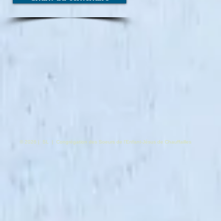
© 2026 | SL | Congrégation des Soeurs de l'Enfant-Jésus de Chauffailles