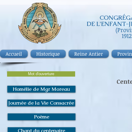
CONGRÉGA
DE
L'ENFANT-J
(Prov
1912
Accueil
Historique
Reine Antier
Provi
Mot d'ouverture
Cent
Homélie de Mgr Moreau
Journée de la Vie Consacrée
Poème
Chant du centenaire